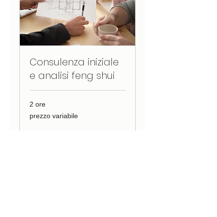
Consulenza iniziale
e analisi feng shui
2 ore
prezzo
prezzo variabile
variabile
Prenota
SABRINA NOVEL