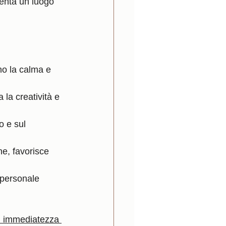
enta un luogo 
ono la calma e 
la creatività e 
o e sul 
e, favorisce 
 personale 
n immediatezza 