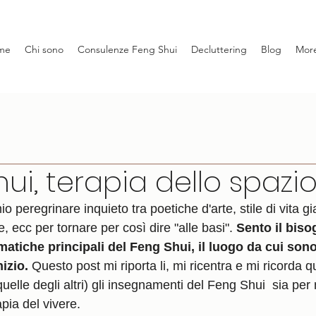
me
Chi sono
Consulenze Feng Shui
Decluttering
Blog
Mor
hui, terapia dello spazi
o peregrinare inquieto tra poetiche d'arte, stile di vita g
, ecc per tornare per così dire "alle basi". 
Sento il biso
matiche principali del Feng Shui, il luogo da cui sono
nizio.
 Questo post mi riporta li, mi ricentra e mi ricorda 
quelle degli altri) gli insegnamenti del Feng Shui  sia pe
pia del vivere. 