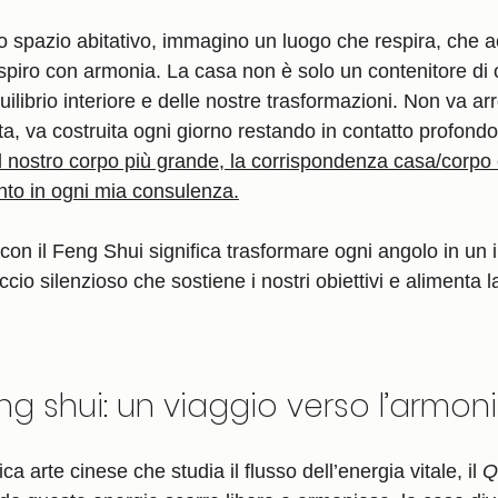
iro con armonia. La casa non è solo un contenitore di 
quilibrio interiore e delle nostre trasformazioni. Non va a
ta, va costruita ogni giorno restando in contatto profondo
l nostro corpo più grande, la corrispondenza casa/corpo 
to in ogni mia consulenza.
 con il Feng Shui significa trasformare ogni angolo in un i
io silenzioso che sostiene i nostri obiettivi e alimenta l
eng shui: un viaggio verso l’armon
ca arte cinese che studia il flusso dell’energia vitale, il 
Q