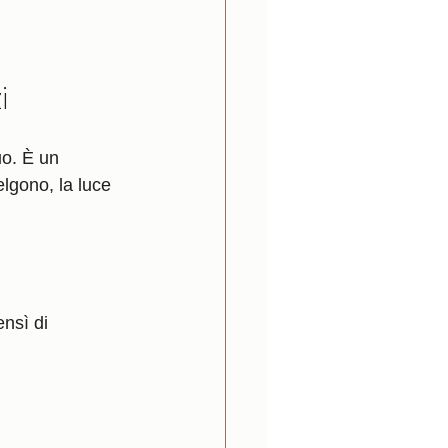
i
uo. È un 
elgono, la luce 
ensì di 