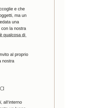
oggetti, ma un 
rredata una 
 con la nostra 
è qualcosa di 
nvito al proprio 
a nostra 
ia
i
, all’interno 