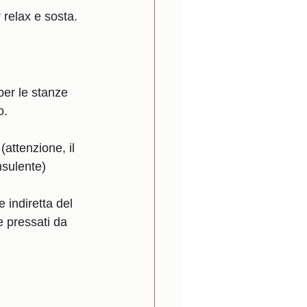
 relax e sosta.
per le stanze 
o.
attenzione, il 
nsulente) 
 indiretta del 
 pressati da 