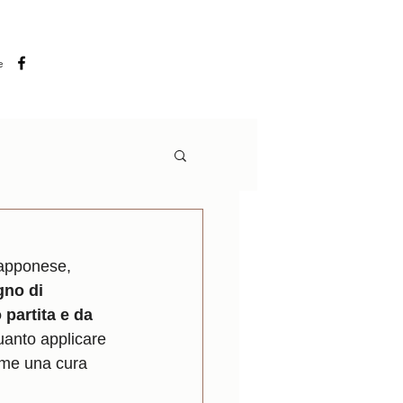
e
o
iapponese, 
gno di 
 partita e da 
quanto applicare 
r me una cura 