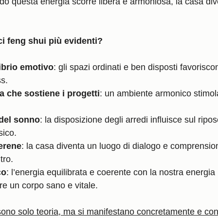
do questa energia scorre libera e armoniosa, la casa div
ci feng shui più evidenti?
ibrio emotivo
: gli spazi ordinati e ben disposti favorisc
ss.
a che sostiene i progetti
: un ambiente armonico stimola 
 del sonno
: la disposizione degli arredi influisce sul ripos
sico.
serene
: la casa diventa un luogo di dialogo e comprension
tro.
co
: l’energia equilibrata e coerente con la nostra energia
e un corpo sano e vitale.
sono solo teoria, ma si manifestano concretamente e co