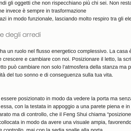
endi gli oggetti che non rispecchiano più chi sei. Non rest
che invece è sempre in trasformazione
azi in modo funzionale, lasciando molto respiro tra gli el
ne degli arredi
ha un ruolo nel flusso energetico complessivo. La casa
crescere e cambiare con noi. Posizionare il letto, la scri
tto può cambiare non solo l’atmosfera della stanza ma pu
lità del tuo sonno e di conseguenza sulla tua vita.
e essere posizionato in modo da vedere la porta ma senz
n essa, con la testata in appoggio a una parete piena e in
parato ma di controllo, che il Feng Shui chiama "posizione
collocata in modo da avere una visuale ampia, favorendo
 controllo, mai con la sedia spalle alla porta.