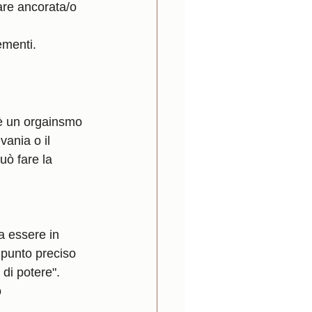
are ancorata/o 
ementi.
 è un orgainsmo 
vania o il 
ò fare la 
a essere in 
 punto preciso 
 di potere".
 