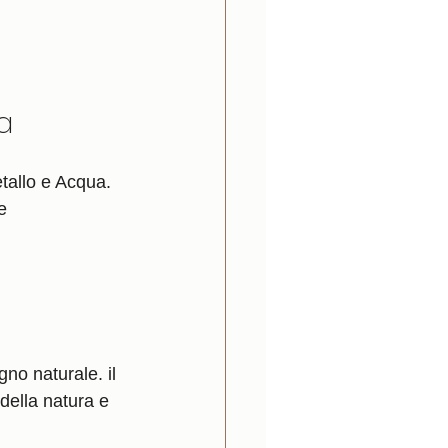
a
tallo e Acqua. 
e 
egno naturale. il 
della natura e 