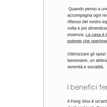
 Quando penso a uno spazio abitativo, immagino un luogo che respira, che accoglie e che 
accompagna ogni resp
riflesso del nostro e
volta e poi dimentica
essenza. 
La casa è i
potente che sperimen
Ottimizzare gli spazi
benessere, un abbracc
serenità e socialità.
I benefici f
Il Feng Shui è un’anti